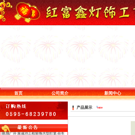
随着古典灯饰的国内外市场的迅猛发
展，红富鑫灯饰工艺厂也随之壮大，逐
步向规模化、产业化迈进，确立了以国
内市场为先导，以国际市场为主攻方向
的发展战略。每年我厂都参加香港亚洲
家居展及礼品展,获得许多长期海外定单,
产品出口至北美、欧洲;亚洲有日本、韩
首页
公司简介
新闻中心
国、台湾，新加坡等地区。在国内市场,
我厂长期为大型家具连锁店,家居配饰连
锁店,知名品牌连锁店等提供配套服务.近
产品展示
期,我厂开发成功工程装饰大型灯笼.在生
产技术上又前进了一大步,最大灯笼尺寸
可做到5米,已为许多海内外工程装修,大
酒店,大超市及节日喜庆提供了优质的服
务.