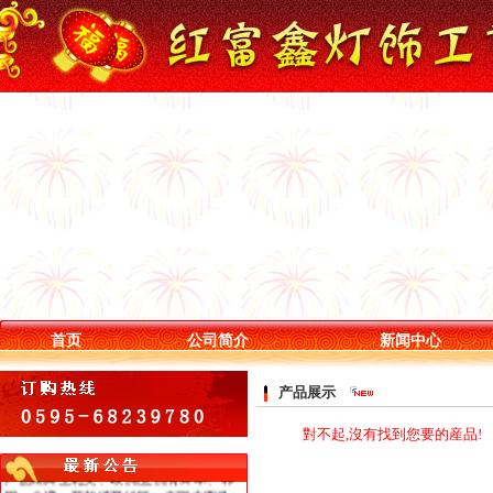
随着古典灯饰的国内外市场的迅猛发
首页
公司简介
新闻中心
展，红富鑫灯饰工艺厂也随之壮大，逐
步向规模化、产业化迈进，确立了以国
内市场为先导，以国际市场为主攻方向
产品展示
的发展战略。每年我厂都参加香港亚洲
家居展及礼品展,获得许多长期海外定单,
對不起,沒有找到您要的産品!
产品出口至北美、欧洲;亚洲有日本、韩
国、台湾，新加坡等地区。在国内市场,
我厂长期为大型家具连锁店,家居配饰连