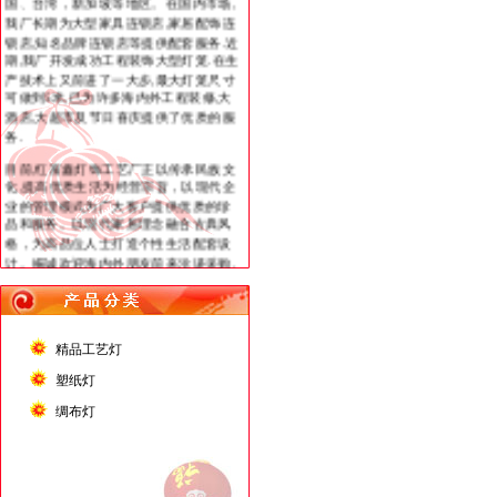
锁店,知名品牌连锁店等提供配套服务.近
期,我厂开发成功工程装饰大型灯笼.在生
产技术上又前进了一大步,最大灯笼尺寸
可做到5米,已为许多海内外工程装修,大
酒店,大超市及节日喜庆提供了优质的服
务.
目前,红富鑫灯饰工艺厂正以传承民族文
化,提高优质生活为经营宗旨，以现代企
业的管理模式为广大客户提供优质的珍
品和服务。以现代家居理念融合古典风
格，为高品位人士打造个性生活配套设
计。竭诚欢迎海内外朋友前来洽谈采购.
精品工艺灯
塑纸灯
绸布灯